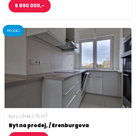
6 890 000,-
PRODEJ
2
Byty | 3+kk | 75 m
Byt na prodej, / Erenburgova