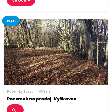
50 000,-
PRODEJ
2
Pozemky | Lesy | 4953 m
Pozemek na prodej, Vyškovec
0,-