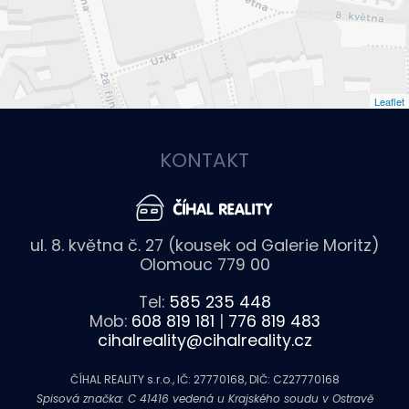
Leaflet
KONTAKT
ul. 8. května č. 27 (kousek od Galerie Moritz)
Olomouc 779 00
Tel:
585 235 448
Mob:
608 819 181
|
776 819 483
cihalreality@cihalreality.cz
ČÍHAL REALITY s.r.o., IČ: 27770168, DIČ: CZ27770168
Spisová značka: C 41416 vedená u Krajského soudu v Ostravě