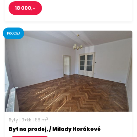
18 000,-
PRODEJ
2
Byty | 3+kk | 88 m
Byt na prodej, / Milady Horákové