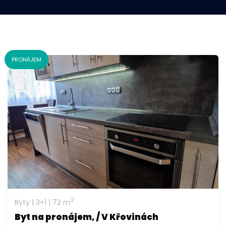
PRONÁJEM
2
Byty | 3+1 | 72 m
Byt na pronájem, / V Křovinách